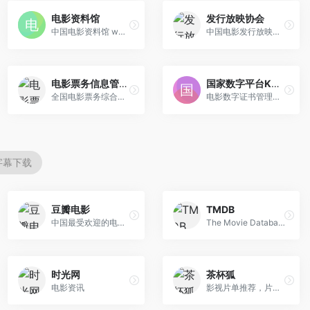
电影资料馆
发行放映协会
中国电影资料馆 www.cfa.org.cn
中国电影发行放映协会 www.chinafilm.org.cn
电影票务信息管理系统
国家数字平台KDM
全国电影票务综合信息管理系统
电影数字证书管理及秘钥服务平台
字幕下载
豆瓣电影
TMDB
中国最受欢迎的电影评分网站之一
The Movie Database — 针对电影、电视节目和演员的维基百科
时光网
茶杯狐
电影资讯
影视片单推荐，片荒剧荒就来茶杯狐