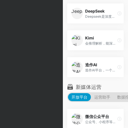
DeepSeek
Deepseek是深度求索公司推出的先进AI助手，专注高效问答与智能交互。
Kimi
会推理解析，能深度思考的AI助手
造作AI
造作AI平台，一个致力于实现 AIGC的全能型人工智能创作助手。你可以体验到AI写作、AI聊天，Al对话、AI创作、AI训练等多种功能，轻松应对各种创作挑战。内置的智能对话机器人、AI模型训练、文案生成、方案创作等数+项AIGC功能，助力你成为创作高手。无论你是需要灵感的文字工作者，还是寻求创新方案的营销专家造作AI都能满足你的需求。内置90+创作应用，50+创作场景，让灵感源源不断，创作成为乐趣。
新媒体运营
开放平台
运营助手
数据
微信公众平台
公众号、小程序等管理后台