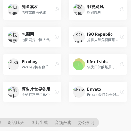
知鱼素材
影视飓风
网站里面有视频、图片、音乐、音效等素材，需要注意的是，在素材下载界面选择“共享协议”的素材就可以免费使用
影视飓风
包图网
ISO Republic
包图网是中国人气优质创意内容供给平台，联合30w+顶尖设计师、创意工作室以及国内外图库，汇1.5亿+优质内容，为各行各业输出正版的图片、视频、音频、源文件素材、办公模板、字体等。
提供大量免费商用的摄影图片和高清视频片段素材下载的网站，素材好、访问速度足够快
Pixabay
life of vids
Pixabay拥有数千部优质视频素材，让你轻松应对各种设计场景
较为日常的场景，多用做空镜头
预告片世界备用
Envato
主站打不开点这个
Envato是目前全球最大的素材库,对于平面设计、图片、3D、网页模板、HTML元素、UI设计、视频模板等素材分类都可以在Envato市场上找到。
作
对话聊天
图片生成
音频合成
办公学习