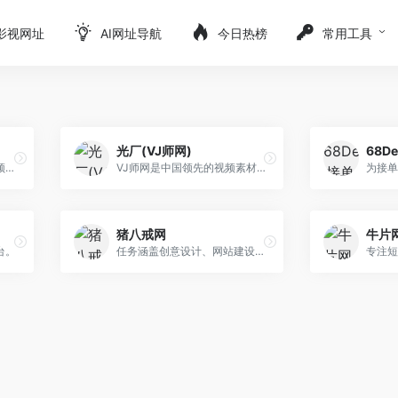
影视网址
AI网址导航
今日热榜
常用工具
光厂(VJ师网)
68D
新片场汇聚全球原创优质视频及创作人，提供4K、无广告、无水印视频观看，专业的视频艺术学习教程，正版视觉素材交易等，与百万创作人一起成长
VJ师网是中国领先的视频素材、AE模板的交易及下载网站，在这里设计师可以快速赚钱，买方可以快速找到所需素材。
猪八戒网
牛片
台。
任务涵盖创意设计、网站建设、网络营销、文案策划。
专注短