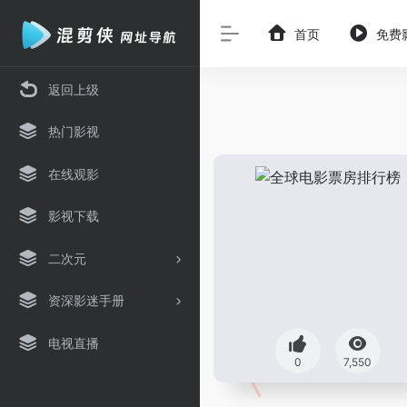
首页
免费
返回上级
热门影视
在线观影
影视下载
二次元
资深影迷手册
电视直播
0
7,550