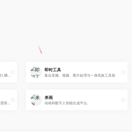
即时工具
可以用它收集灵感,保存有用的素材,计划旅行,晒晒自己想要的东西
集合音频、视频、图片处理与一身高效工具箱
来画
一键生成3D视频 ，千种精品模板任用，无需剪辑拍摄
动画和数字人智能生成平台。