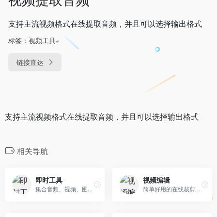
支持主流视频格式在线提取音频，并且可以选择输出格式
标签：
视频工具
链接直达
支持主流视频格式在线提取音频，并且可以选择输出格式
相关导航
即时工具
视频编辑
集合音频、视频、图片处理与一身高效工具箱
简单好用的在线裁剪或编辑视频，轻松完成视频创作