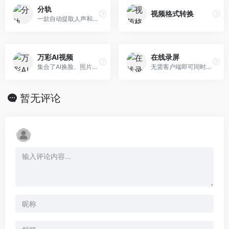
分轨
视频格式转换
一款自动提取人声和伴奏的在线工具
万彩AI视频
在线录屏
集合了AI换脸、照片数字人制作和AI短视频制作等强大的AI生成内容功能
无需客户端即可同时录制屏幕、人像、音频，轻松录制个人演示、教学视频等视频
暂无评论