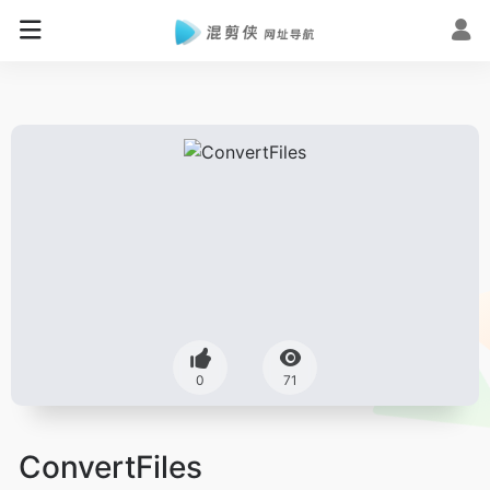
0
71
ConvertFiles