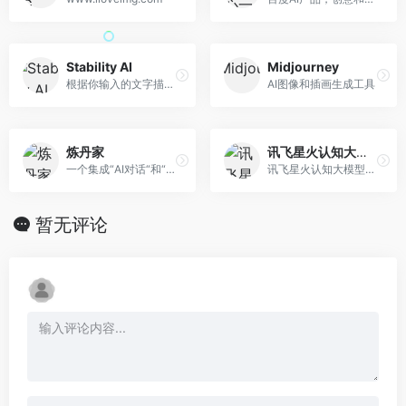
Stability AI
Midjourney
根据你输入的文字描述，生成相应的图片
AI图像和插画生成工具
炼丹家
讯飞星火认知大模型
一个集成“AI对话“和“AI绘画”的人人智能垂直细分功能网站 能够简单高效生成高质量文本创作与绘制出各种各样的惊艳图片作品。
讯飞星火认知大模型在对话、百科知识、角色模拟、计算能力、语义理解、逻辑推理方面，已经达到GPT 3.5平齐的水准
暂无评论