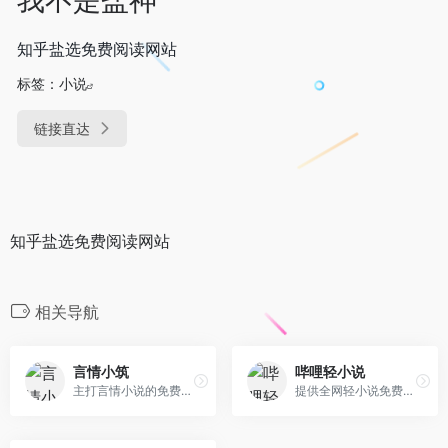
知乎盐选免费阅读网站
标签：
小说
链接直达
知乎盐选免费阅读网站
相关导航
言情小筑
哔哩轻小说
主打言情小说的免费在线阅读小说网站
提供全网轻小说免费在线阅读的网站