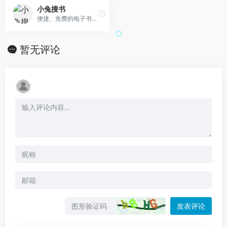
小兔搜书
便捷、免费的电子书下载/搜书神器
暂无评论
发表评论