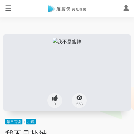
0
568
每日阅读
小说
我不是盐神