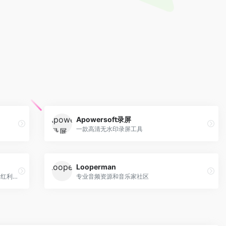
Apowersoft录屏
一款高清无水印录屏工具
Looperman
一站式店铺管理工作台，0元开店坐享流量红利，高效店铺工具轻松上手，与百万卖家交流经营心得
专业音频资源和音乐家社区